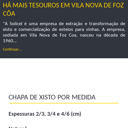
HÁ MAIS TESOUROS EM VILA NOVA DE FOZ
CÔA
"A Solicel é uma empresa de extração e transformação de
xisto e comercialização de esteios para vinhas. A empresa,
sediada em Vila Nova de Foz Coa, nasceu na década de
1960...
Continuar...
CHAPA DE XISTO POR MEDIDA
Espessuras 2/3, 3/4 e 4/6 (cm)