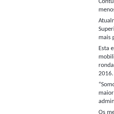
Contu
menos
Atual
Super
mais 
Esta 
mobil
ronda
2016.
“Somo
maior
admin
Os me