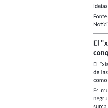
ideia
Fonte
Notíc
El "
conq
El "x
de la
como 
Es mu
negruz
surca