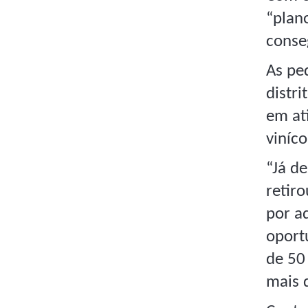
“plan
conse
As ped
distr
em at
viníco
“Já d
retiro
por a
oport
de 50
mais 