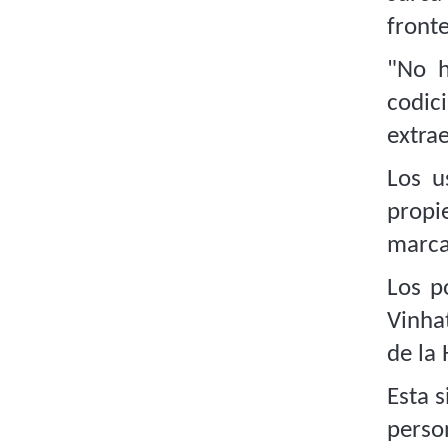
front
"No h
codic
extra
Los u
propi
marcar
Los p
Vinha
de la
Esta s
perso