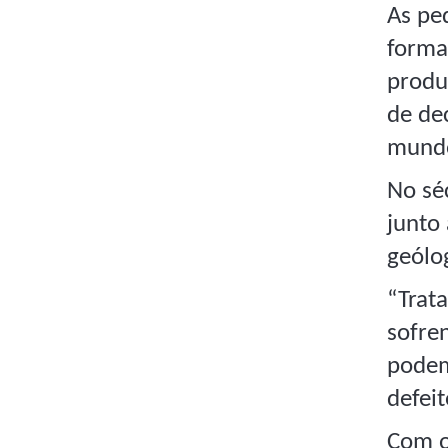
As ped
forma
produ
de de
mund
No sé
junto
geólo
“Trat
sofren
podem
defeit
Com o