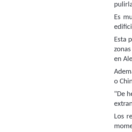
pulirl
Es mu
edific
Esta 
zonas
en Ale
Ademá
o Chi
"De he
extra
Los r
momen